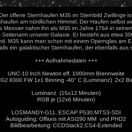
Der offene Sternhaufen M35 im Sternbild Zwillinge is
rnhaufen am nördlichen Himmel. Der Haufen selbst 
 Messier nahm ihn als M35 im Jahre 1764 in seinen 
em Seitenarm unserer Galaxie. Er besteht aus etwa 30
sind. M35 kann man schon mit einem Opernglas am En
ls ein galaktischer Sternhaufen, der ebenfalls aus s
+++ Aufnahmedaten +++
UNC-10 Inch Newton eff. 1000mm Brennweite
G2 8300 FW 1x1 Binning -40° C (Luminanz) 2x2 Bi
Luminanz (15x12 Minuten)
RGB je (12x6 Minuten)
LOSMANDY-G11, ESCAP P530,MTS3-SDI
Autoguiding: Offaxis mit ASI290 MM und PHD2
Bildbearbeitung: CCDStack2,CS4-Extended