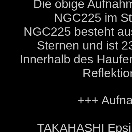
Die obige Aufnahm
D
NGC225 im Ste
NGC225 besteht aus
Sternen und ist 23
Innerhalb des Haufen
Reflekti
+++ Aufn
TAKAHASHI Epsil